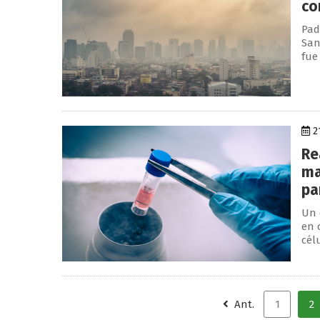
co
Pad
San
fue
2
Re
ma
pa
Un 
en 
célu
Ant.
1
2