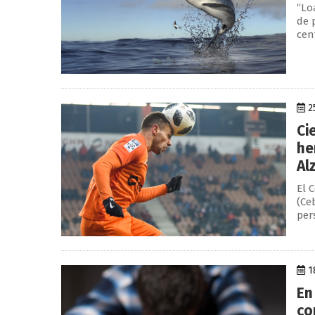
“Lo
de 
cent
2
Ci
he
Al
El 
(Ce
per
1
En
co