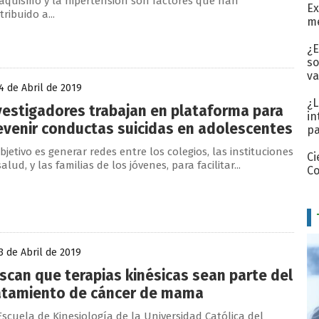
aquismo y la hipertensión son factores que han
Ex
ribuido a...
me
¿E
so
va
 de Abril de 2019
¿L
vestigadores trabajan en plataforma para
in
evenir conductas suicidas en adolescentes
p
objetivo es generar redes entre los colegios, las instituciones
Ci
alud, y las familias de los jóvenes, para facilitar...
Co
 de Abril de 2019
scan que terapias kinésicas sean parte del
atamiento de cáncer de mama
Escuela de Kinesiología de la Universidad Católica del