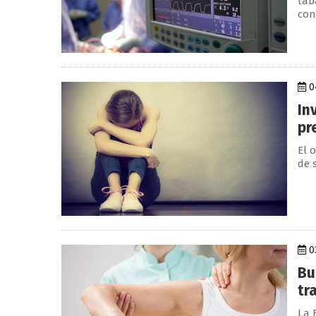
tab
cont
04
In
pr
El 
de s
03
Bu
tr
La 