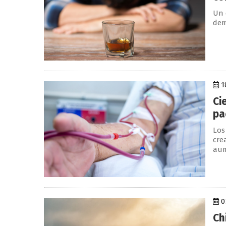
Un 
dem
1
Ci
pa
Los
cre
aum
0
Ch