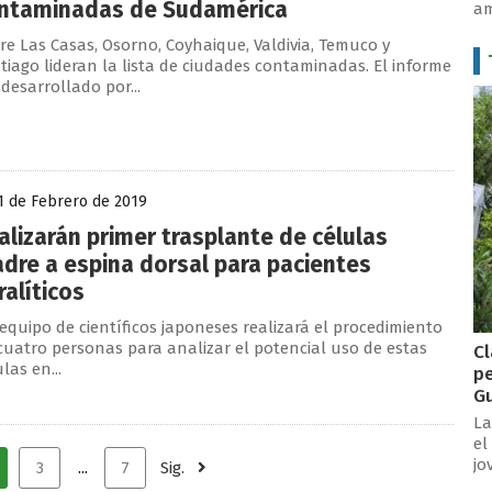
ntaminadas de Sudamérica
am
re Las Casas, Osorno, Coyhaique, Valdivia, Temuco y
tiago lideran la lista de ciudades contaminadas. El informe
 desarrollado por...
1 de Febrero de 2019
alizarán primer trasplante de células
dre a espina dorsal para pacientes
ralíticos
equipo de científicos japoneses realizará el procedimiento
cuatro personas para analizar el potencial uso de estas
Cl
las en...
pe
Gu
La
el
jo
3
...
7
Sig.