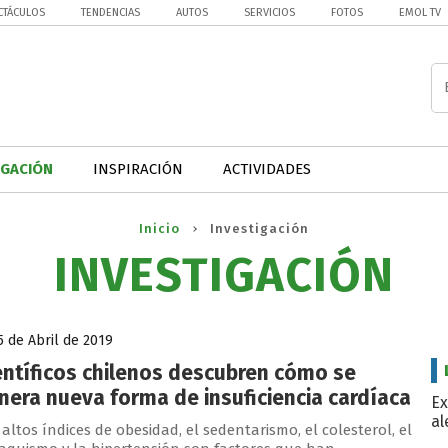
CTÁCULOS
TENDENCIAS
AUTOS
SERVICIOS
FOTOS
EMOL TV
IGACIÓN
INSPIRACIÓN
ACTIVIDADES
Inicio
Investigación
INVESTIGACIÓN
 de Abril de 2019
entíficos chilenos descubren cómo se
nera nueva forma de insuficiencia cardíaca
Ex
al
 altos índices de obesidad, el sedentarismo, el colesterol, el