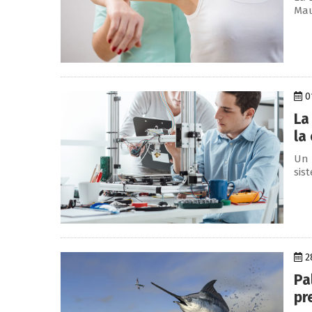
Mau
01
La
la
Un 
sis
2
Pa
pr