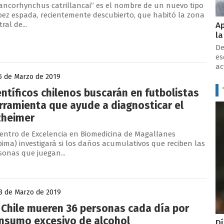
ancorhynchus catrillancai” es el nombre de un nuevo tipo
pez espada, recientemente descubierto, que habitó la zona
Ap
ral de...
la
De
es
ac
5 de Marzo de 2019
entíficos chilenos buscarán en futbolistas
rramienta que ayude a diagnosticar el
zheimer
Centro de Excelencia en Biomedicina de Magallanes
bima) investigará si los daños acumulativos que reciben las
sonas que juegan...
8 de Marzo de 2019
 Chile mueren 36 personas cada día por
nsumo excesivo de alcohol
Dí